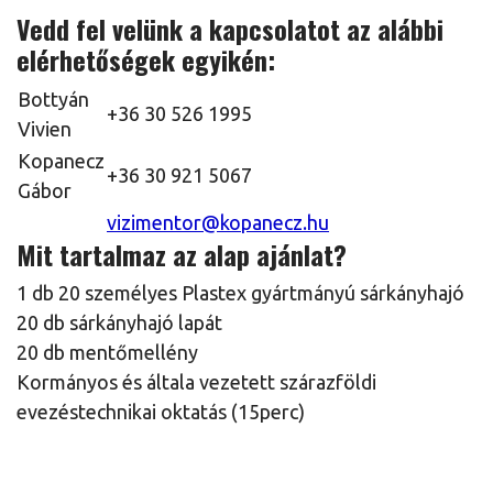
Vedd fel velünk a kapcsolatot az alábbi
elérhetőségek egyikén:
Bottyán
+36 30 526 1995
Vivien
Kopanecz
+36 30 921 5067
Gábor
vizimentor@kopanecz.hu
Mit tartalmaz az alap ajánlat?
1 db 20 személyes Plastex gyártmányú sárkányhajó
20 db sárkányhajó lapát
20 db mentőmellény
Kormányos és általa vezetett szárazföldi
evezéstechnikai oktatás (15perc)